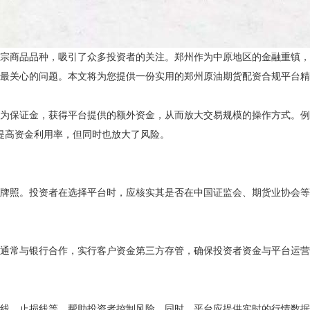
宗商品品种，吸引了众多投资者的关注。郑州作为中原地区的金融重镇，
最关心的问题。本文将为您提供一份实用的郑州原油期货配资合规平台精
为保证金，获得平台提供的额外资金，从而放大交易规模的操作方式。例如，
著提高资金利用率，但同时也放大了风险。
牌照。投资者在选择平台时，应核实其是否在中国证监会、期货业协会等
通常与银行合作，实行客户资金第三方存管，确保投资者资金与平台运营
线、止损线等，帮助投资者控制风险。同时，平台应提供实时的行情数据