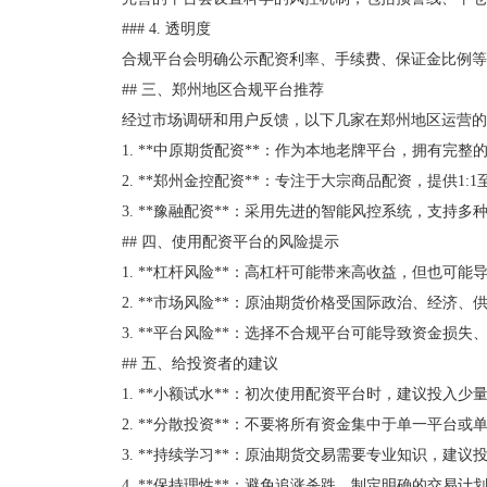
### 4. 透明度
合规平台会明确公示配资利率、手续费、保证金比例等
## 三、郑州地区合规平台推荐
经过市场调研和用户反馈，以下几家在郑州地区运营的
1. **中原期货配资**：作为本地老牌平台，拥有
2. **郑州金控配资**：专注于大宗商品配资，提供1
3. **豫融配资**：采用先进的智能风控系统，支持
## 四、使用配资平台的风险提示
1. **杠杆风险**：高杠杆可能带来高收益，但也
2. **市场风险**：原油期货价格受国际政治、经
3. **平台风险**：选择不合规平台可能导致资金损
## 五、给投资者的建议
1. **小额试水**：初次使用配资平台时，建议投入
2. **分散投资**：不要将所有资金集中于单一平台
3. **持续学习**：原油期货交易需要专业知识，建
4. **保持理性**：避免追涨杀跌，制定明确的交易计