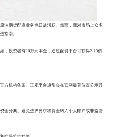
原油期货配资业务也日益活跃。然而，面对市场上众多
选指南。
投资者有10万元本金，通过配资平台可获得2-10倍
官方机构备案。正规平台通常会在官网显著位置公示其
资金分离。避免选择要求将资金转入个人账户或非监管
和交易监控功能。