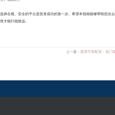
选择合规、安全的平台是投资成功的第一步。希望本指南能够帮助您在众
资才能行稳致远。
上一篇：
股票可靠配资：低门