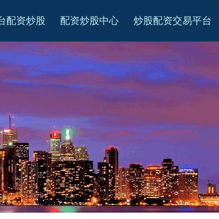
台配资炒股
配资炒股中心
炒股配资交易平台