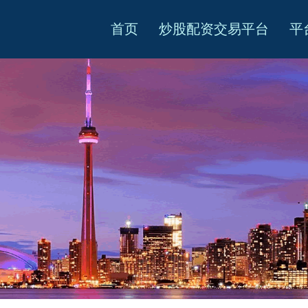
首页
炒股配资交易平台
平